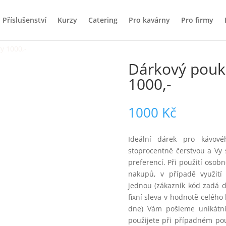
Příslušenství
Kurzy
Catering
Pro kavárny
Pro firmy
y 1000,-
Dárkový pouk
1000,-
1000
Kč
Ideální dárek pro kávov
stoprocentně čerstvou a Vy 
preferencí. Při použití osob
nakupů, v případě využití
jednou (zákazník kód zadá 
fixní sleva v hodnotě celéh
dne) Vám pošleme unikátní 
použijete při případném po