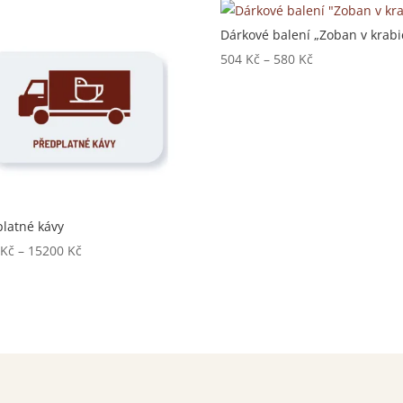
Dárkové balení „Zoban v krabic
Rozpětí
504
Kč
–
580
Kč
cen:
504 Kč
až
580 Kč
latné kávy
Rozpětí
5
Kč
–
15200
Kč
cen:
1695 Kč
až
15200 Kč