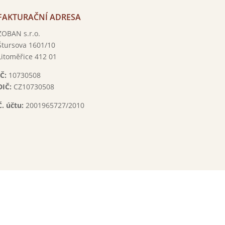

FAKTURAČNÍ ADRESA
ZOBAN s.r.o.
Štursova 1601/10
Litoměřice 412 01
IČ:
10730508
DIČ:
CZ
10730508
Č. účtu:
2001965727/2010