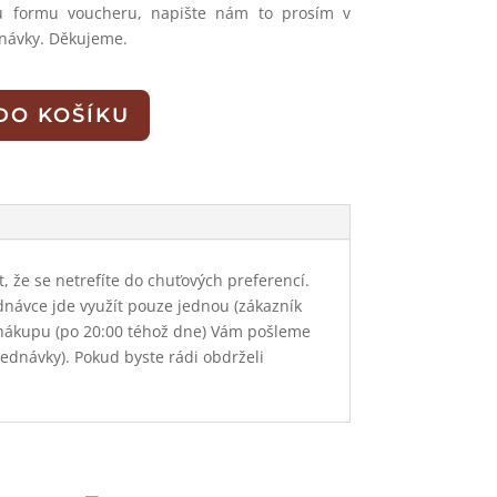
nou formu voucheru, napište nám to prosím v
návky. Děkujeme.
DO KOŠÍKU
 že se netrefíte do chuťových preferencí.
dnávce jde využít pouze jednou (zákazník
 nákupu (po 20:00 téhož dne) Vám pošleme
jednávky). Pokud byste rádi obdrželi