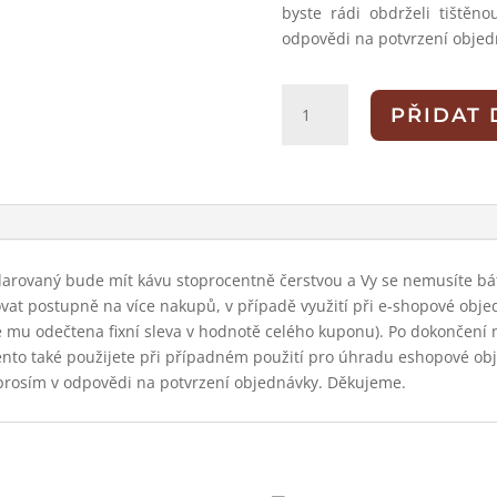
byste rádi obdrželi tiště
odpovědi na potvrzení objed
Dárkový
PŘIDAT 
poukaz
na
nákup
kávy
1000,-
množství
rovaný bude mít kávu stoprocentně čerstvou a Vy se nemusíte bát,
ovat postupně na více nakupů, v případě využití při e-shopové obje
e mu odečtena fixní sleva v hodnotě celého kuponu). Po dokončení
(tento také použijete při případném použití pro úhradu eshopové ob
prosím v odpovědi na potvrzení objednávky. Děkujeme.