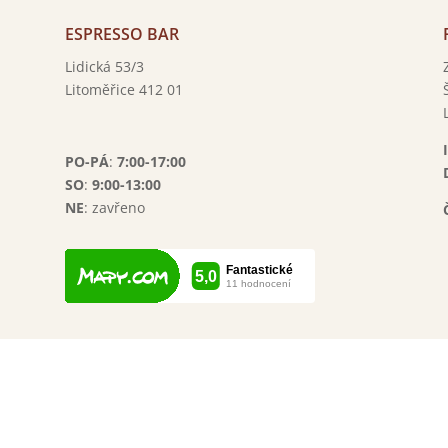

ESPRESSO BAR
Lidická 53/3
Litoměřice 412 01
}
PO-PÁ
:
7:00-17:00
SO
:
9:00-13:00
NE
: zavřeno