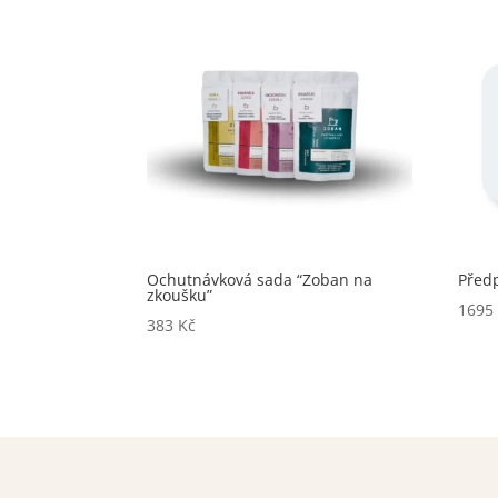
Ochutnávková sada “Zoban na
Předp
zkoušku”
169
383
Kč