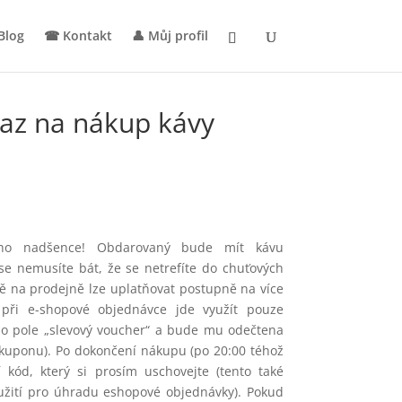
Blog
☎︎ Kontakt
👤︎ Můj profil
az na nákup kávy
ého nadšence! Obdarovaný bude mít kávu
se nemusíte bát, že se netrefíte do chuťových
ně na prodejně lze uplatňovat postupně na více
 při e-shopové objednávce jde využít pouze
do pole „slevový voucher“ a bude mu odečtena
o kuponu). Po dokončení nákupu (po 20:00 téhož
kód, který si prosím uschovejte (tento také
užití pro úhradu eshopové objednávky). Pokud