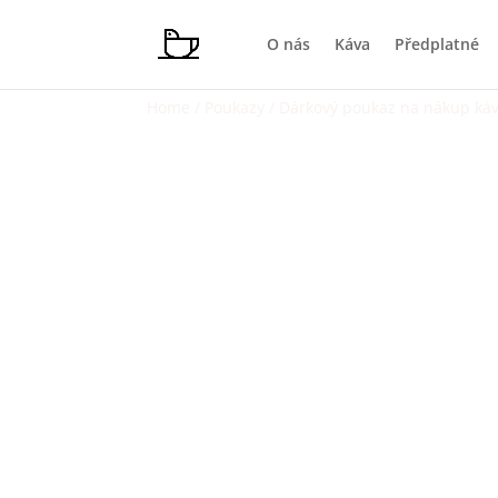
O nás
Káva
Předplatné
Home
/
Poukazy
/ Dárkový poukaz na nákup káv