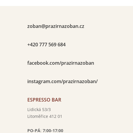

zoban@prazirnazoban.cz

+420 777 569 684

facebook.com/prazirnazoban

instagram.com/prazirnazoban/

ESPRESSO BAR
Lidická 53/3
Litoměřice 412 01
}
PO-PÁ
:
7:00-17:00