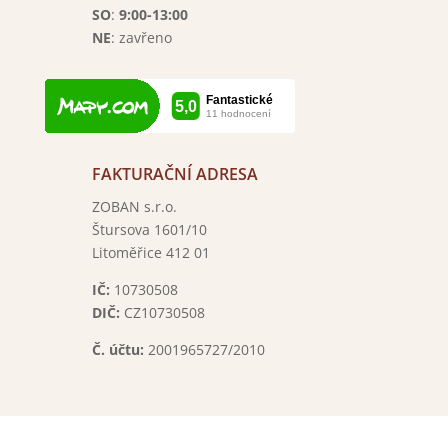
SO
:
9:00-13:00
NE
: zavřeno

FAKTURAČNÍ ADRESA
ZOBAN s.r.o.
Štursova 1601/10
Litoměřice 412 01
IČ:
10730508
DIČ:
CZ
10730508
Č. účtu:
2001965727/2010